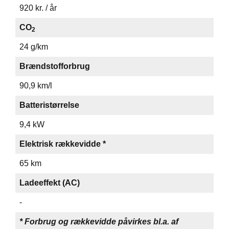
920 kr. / år
CO
2
24 g/km
Brændstofforbrug
90,9 km/l
Batteristørrelse
9,4 kW
Elektrisk rækkevidde *
65 km
Ladeeffekt (AC)
-
* Forbrug og rækkevidde påvirkes bl.a. af