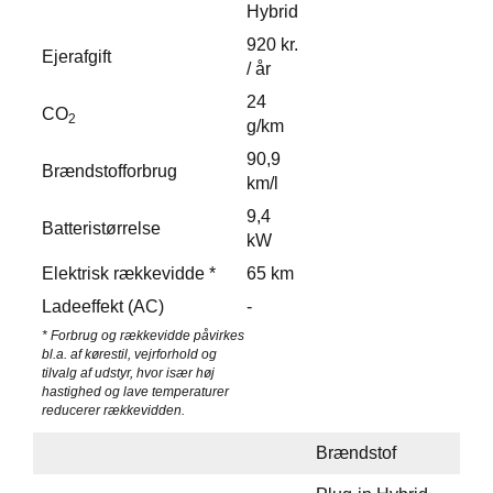
Hybrid
920 kr.
Ejerafgift
/ år
24
CO
2
g/km
90,9
Brændstofforbrug
km/l
9,4
Batteristørrelse
kW
Elektrisk rækkevidde *
65 km
Ladeeffekt (AC)
-
* Forbrug og rækkevidde påvirkes
bl.a. af kørestil, vejrforhold og
tilvalg af udstyr, hvor især høj
hastighed og lave temperaturer
reducerer rækkevidden.
Brændstof