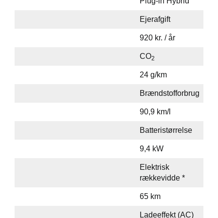
Plug-in Hybrid
Ejerafgift
920 kr. / år
CO
2
24 g/km
Brændstofforbrug
90,9 km/l
Batteristørrelse
9,4 kW
Elektrisk
rækkevidde *
65 km
Ladeeffekt (AC)