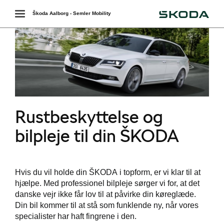
Škoda
Toggle
Škoda Aalborg - Semler Mobility
navigation
Rustbeskyttelse og
bilpleje til din ŠKODA
værkstedet
services
Hvis du vil holde din ŠKODA i topform, er vi klar til at
hjælpe.
Med professionel bilpleje sørger vi for, at det
danske vejr ikke får lov til at påvirke din køreglæde.
Din bil kommer til at stå som funklende ny, når vores
specialister har haft fingrene i den.