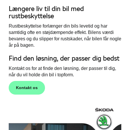
Længere liv til din bil med
rustbeskyttelse
ing
Rustbeskyttelse forlænger din bils levetid og har
samtidig ofte en støjdæmpende effekt. Bilens værdi
bevares og du slipper for rustskader, når bilen får nogle
år på bagen.
lse og bilpleje
Find den løsning, der passer dig bedst
Kontakt os for at finde den løsning, der passer til dig,
når du vil holde din bil i topform.
Kontakt os
ens
de
e 5+