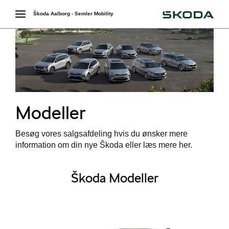
Škoda
Toggle
Škoda Aalborg - Semler Mobility
navigation
r
Modeller
 ŠKODA
Besøg vores salgsafdeling hvis du ønsker mere
easing
information om din nye Škoda eller læs mere her.
Škoda Modeller
bonnement