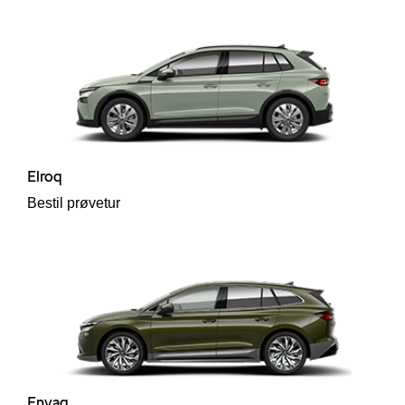
p
til hurtig
ler
Elroq
Bestil prøvetur
Enyaq