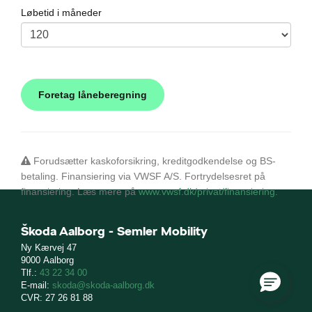
p
Løbetid i måneder
til hurtig
ler
Forudsætter kaskoforsikring, kreditgodkendelse og BS-
betaling. Finansiering via VWSF A/S. Fortrydelsesret på
finansiering. Læs mere på
www.vwsf.dk/privat/finansiering
.
Škoda Aalborg - Semler Mobility
Ny Kærvej 47
9000 Aalborg
Tlf.:
43 22 34 00
E-mail:
skoda@skoda-aalborg.dk
CVR: 27 26 81 88