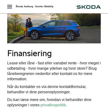
Škoda
Toggle
Škoda Aalborg - Semler Mobility
navigation
r
Finansiering
 ŠKODA
Lease eller låne - fast eller variabel rente - hvor meget i
easing
udbetaling - hvor mange ydelser og hvor store? Brug
låneberegneren nedenfor eller kontakt os for mere
information.
Når du kontakter os via denne kontaktformular,
bonnement
behandler vi dine personoplysninger.
Du kan læse mere om, hvordan vi behandler dine
oplysninger i vores
privatlivspolitik
.