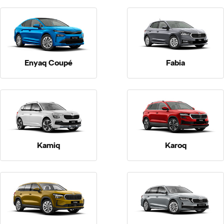
p
til hurtig
Enyaq Coupé
Fabia
ler
Kamiq
Karoq