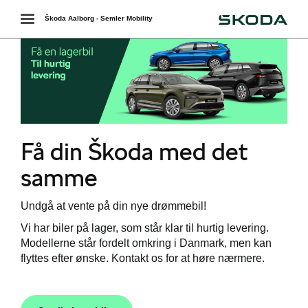
Škoda
Toggle
Škoda Aalborg - Semler Mobility
navigation
r
Få din Škoda med det
 ŠKODA
samme
easing
Undgå at vente på din nye drømmebil!
Vi har biler på lager, som står klar til hurtig levering.
Modellerne står fordelt omkring i Danmark, men kan
flyttes efter ønske. Kontakt os for at høre nærmere.
bonnement