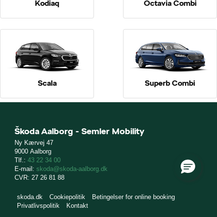
Kodiaq
Octavia Combi
Scala
Superb Combi
Škoda Aalborg - Semler Mobility
Ny Kærvej 47
9000 Aalborg
Tlf.:
43 22 34 00
E-mail:
skoda@skoda-aalborg.dk
CVR: 27 26 81 88
skoda.dk
Cookiepolitik
Betingelser for online booking
Privatlivspolitik
Kontakt