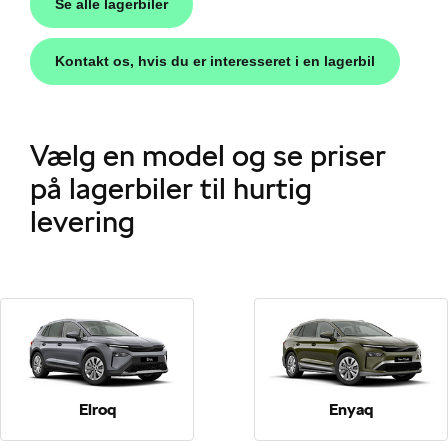
Se alle lagerbiler
Kontakt os, hvis du er interesseret i en lagerbil
Vælg en model og se priser
i
på lagerbiler til hurtig
levering
Elroq
Enyaq