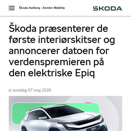
Škoda
Toggle
Škoda Aalborg - Semler Mobility
navigation
Škoda præsenterer de
første interiørskitser og
annoncerer datoen for
verdenspremieren på
den elektriske Epiq
torsdag 07 maj 2026