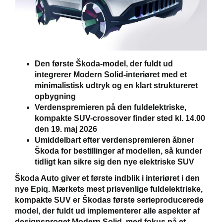
Škoda Danmarks
Den første Škoda-model, der fuldt ud
integrerer Modern Solid-interiøret med et
minimalistisk udtryk og en klart struktureret
opbygning
Verdenspremieren på den fuldelektriske,
kompakte SUV-crossover finder sted kl. 14.00
den 19. maj 2026
Umiddelbart efter verdenspremieren åbner
Škoda for bestillinger af modellen, så kunder
tidligt kan sikre sig den nye elektriske SUV
Škoda Auto giver et første indblik i interiøret i den
nye Epiq. Mærkets mest prisvenlige fuldelektriske,
kompakte SUV er Škodas første serieproducerede
model, der fuldt ud implementerer alle aspekter af
designsproget Modern Solid, med fokus på et