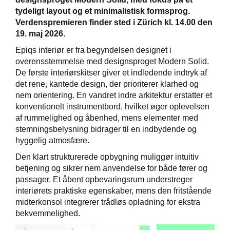
tydeligt layout og et minimalistisk formsprog.
Verdenspremieren finder sted i Zürich kl. 14.00 den
19. maj 2026.
Epiqs interiør er fra begyndelsen designet i
overensstemmelse med designsproget Modern Solid.
De første interiørskitser giver et indledende indtryk af
det rene, kantede design, der prioriterer klarhed og
nem orientering. En vandret indre arkitektur erstatter et
konventionelt instrumentbord, hvilket øger oplevelsen
af rummelighed og åbenhed, mens elementer med
stemningsbelysning bidrager til en indbydende og
hyggelig atmosfære.
Den klart strukturerede opbygning muliggør intuitiv
betjening og sikrer nem anvendelse for både fører og
passager. Et åbent opbevaringsrum understreger
interiørets praktiske egenskaber, mens den fritstående
midterkonsol integrerer trådløs opladning for ekstra
bekvemmelighed.